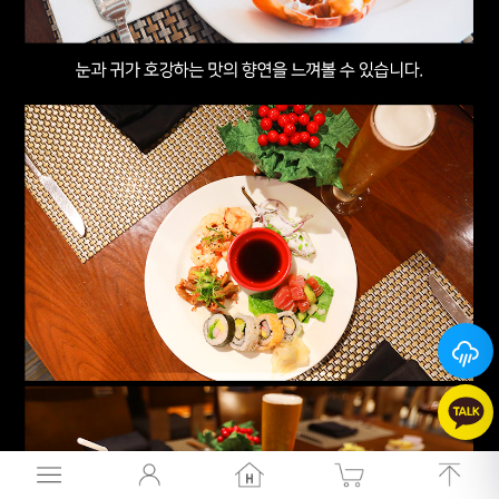
26
°
26
°