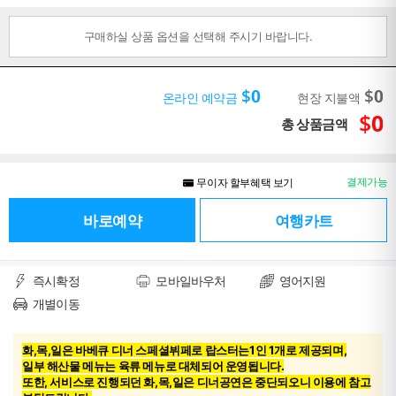
구매하실 상품 옵션을 선택해 주시기 바랍니다.
$
0
$
0
온라인 예약금
현장 지불액
$
0
총 상품금액
결제가능
무이자 할부혜택 보기
바로예약
여행카트
즉시확정
모바일바우처
영어지원
개별이동
화,목,일은 바베큐 디너 스페셜뷔페로 랍스터는
1인 1개로 제공되며,
일부
해산물 메뉴는
육류 메뉴로 대체
되어 운영됩니다.
또한, 서비스로 진행되던
화,목,일은 디너공연은
중단
되오니 이용에 참고