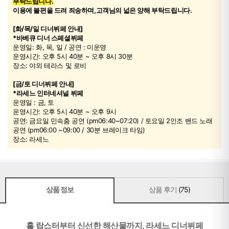
부탁드립니다.
이용에 불편을 드려 죄송하며,고객님의 넓은 양해 부탁드립니다.
[화/목/일 디너뷔페 안내]
*바베큐 디너 스페셜뷔페
운영일: 화, 목, 일 / 공연 : 미운영
운영시간: 오후 5시 40분 ~ 오후 8시 30분
장소: 야외 테라스 및 로비
[금/토 디너뷔페 안내]
*라세느 인터네셔널 뷔페
운영일 : 금, 토
운영시간: 오후 5시 40분 ~ 오후 9시
공연: 금요일 민속춤 공연 (pm06:40~07:20) / 토요일 2인조 밴드 노래
공연 (pm06:00 ~09:00 / 30분 브레이크 타임)
장소: 라세느
상품 정보
상품 후기
(75)
홀 랍스터부터 신선한 해산물까지, 라세느 디너뷔페