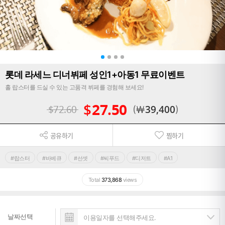
롯데 라세느 디너뷔페 성인1+아동1 무료이벤트
홀 랍스터를 드실 수 있는 고품격 뷔페를 경험해 보세요!
$
27.50
$
72.60
￦
39,400
공유하기
찜하기
#랍스터
#바베큐
#선셋
#씨푸드
#디저트
#A1
Total
373,868
views
날짜선택